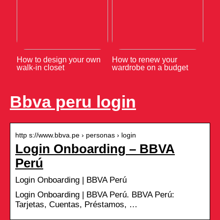
How to design your own
How to renew your
walk-in closet
wardrobe on a budget
Bbva peru login
http s://www.bbva.pe › personas › login
Login Onboarding – BBVA
Perú
Login Onboarding | BBVA Perú
Login Onboarding | BBVA Perú. BBVA Perú:
Tarjetas, Cuentas, Préstamos, …